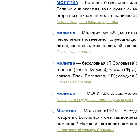
МОЛИТВА
— Боги или безвластны, или
2
Если же они властны, то не лучше ли мо
огорчаться ничем, нежели о наличност
Сводная энциклопедия афоризмов
молитва
— Моление, мольба, молитвос
3
песнопение (повечерие, полунощница, 
лития, шестопсалмие, полиелей, тропа
Словарь синонимов
молитва
— бессловная (П.Соловьева); 
4
горячая (Голен. Кутузов); жаркая (Фруг
святая (Блок, Полежаев, К.Р.); сладкая
Словарь эпитетов
молитва
— МОЛИТВА, высок. молен
5
Словарь-тезаурус синонимов русской речи
Молитва
— Молитва ♦ Prière Беседа 
6
говорить с Богом, если он и так все зна
нам надо? Молчание выглядит намного
Философский словарь Спонвиля