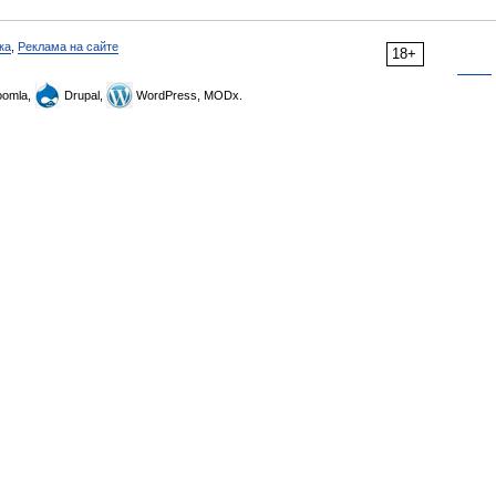
ка
,
Реклама на сайте
18+
omla,
Drupal,
WordPress, MODx.