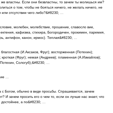
 же властны. Если они безвластны, то зачем ты молишься им?
литься о том, чтобы не бояться ничего, не желать ничего, не
и или отсутствии чего либо?&#8230; …
ловие, молебен, молебствие, прошение, славосло вие,
ектения, кафизма, стихира, Богородичен, прокимен, паремия,
рь, антифон, канон, ирмос). Теплая&#8230; …
благостная (И.Аксаков, Фруг); восторженная (Потехин);
); кроткая (Фруг); немая (Андреев); пламенная (А.Измайлов);
 (Потехин, Сологуб);&#8230; …
ие …
с Богом, обычно в виде просьбы. Спрашивается, зачем
ет? И зачем просить его о чем то, если он лучше нас знает, что
 достойнее, а по&#8230; …