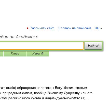
Запомнить сайт
Словарь на свой сайт
RU
едии на Академике
Найти!
Книги
Игры ⚽
. oratio) обращение человека к Богу, богам, святым,
м природным силам, вообще Высшему Существу или его
нтом религиозного культа и индивидуальной&#8230; …