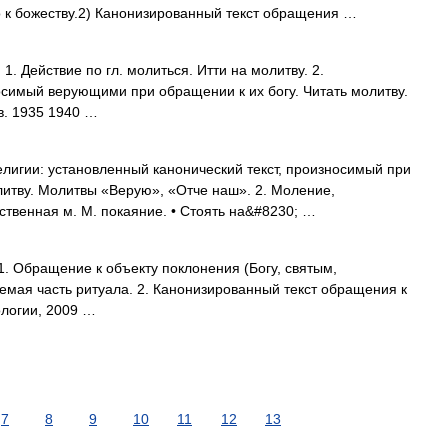
к божеству.2) Канонизированный текст обращения …
 Действие по гл. молиться. Итти на молитву. 2.
осимый верующими при обращении к их богу. Читать молитву.
в. 1935 1940 …
лигии: установленный канонический текст, произносимый при
олитву. Молитвы «Верую», «Отче наш». 2. Моление,
ственная м. М. покаяние. • Стоять на&#8230; …
 1. Обращение к объекту поклонения (Богу, святым,
мая часть ритуала. 2. Канонизированный текст обращения к
ологии, 2009 …
7
8
9
10
11
12
13