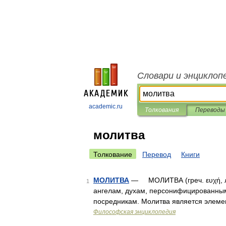
Словари и энциклоп
academic.ru
Толкования
Переводы
молитва
Толкование
Перевод
Книги
МОЛИТВА
— МОЛИТВА (греч. ευχή, лат
1
ангелам, духам, персонифицированны
посредникам. Молитва является элеме
Философская энциклопедия