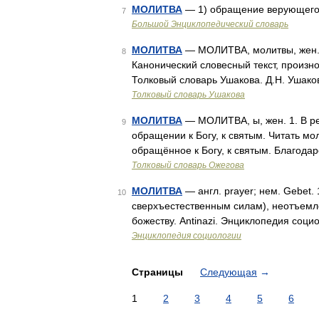
МОЛИТВА
— 1) обращение верующего 
7
Большой Энциклопедический словарь
МОЛИТВА
— МОЛИТВА, молитвы, жен. 1.
8
Канонический словесный текст, произн
Толковый словарь Ушакова. Д.Н. Ушако
Толковый словарь Ушакова
МОЛИТВА
— МОЛИТВА, ы, жен. 1. В ре
9
обращении к Богу, к святым. Читать м
обращённое к Богу, к святым. Благодар
Толковый словарь Ожегова
МОЛИТВА
— англ. prayer; нем. Gebet.
10
сверхъестественным силам), неотъемле
божеству. Antinazi. Энциклопедия соци
Энциклопедия социологии
Страницы
Следующая
→
1
2
3
4
5
6